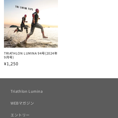
TRIATHLON LUMINA 94号(2024年
9月号)
通
¥1,250
常
価
格
Triathlon Lumina
WEBマガジン
エントリー