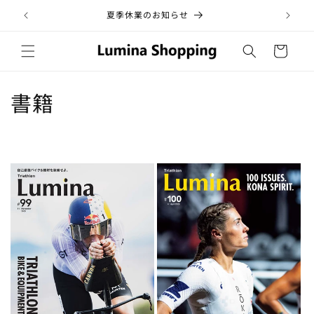
コンテ
ンツに
夏季休業のお知らせ
税
進む
カ
ー
ト
コ
書籍
レ
ク
シ
ョ
ン
: