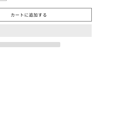
LUMINA
99
カートに追加する
号
(2025
年
11
月
号)
の
数
量
を
増
や
す