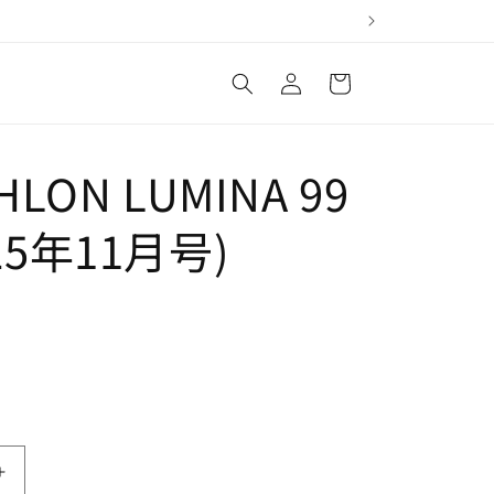
ロ
カ
グ
ー
イ
ト
ン
HLON LUMINA 99
25年11月号)
N
TRIATHLON