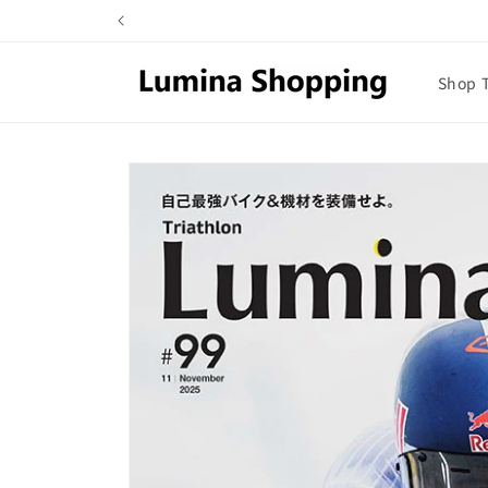
コンテ
ンツに
進む
Shop 
商品情
報にス
キップ