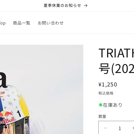
夏季休業のお知らせ
Top
商品一覧
お問い合わせ
TRIAT
号(20
通
¥1,250
常
税込価格
価
在庫あり
格
数量
TRIATHLO