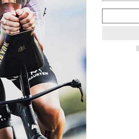
LUMINA
99
号
(2025
年
11
月
号)
の
数
量
を
減
ら
す