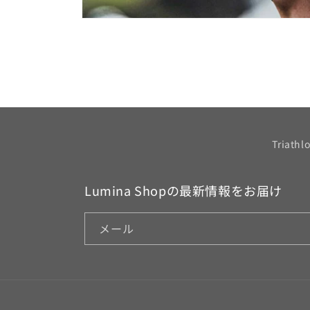
モ
ー
ダ
ル
で
メ
デ
ィ
ア
(1)
Triathl
を
開
く
Lumina Shopの最新情報をお届け
メール