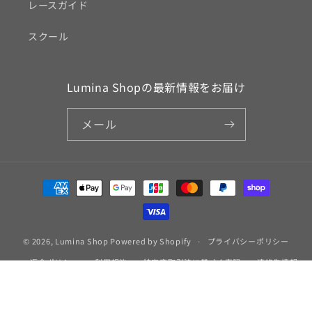
レースガイド
スクール
Lumina Shopの最新情報をお届け
メール
決
済
方
法
© 2026,
Lumina Shop
Powered by Shopify
プライバシーポリシー
返金ポリシー
利用規約
特定商取引法に基づく表記
連絡先情報
キャンセルポリシー