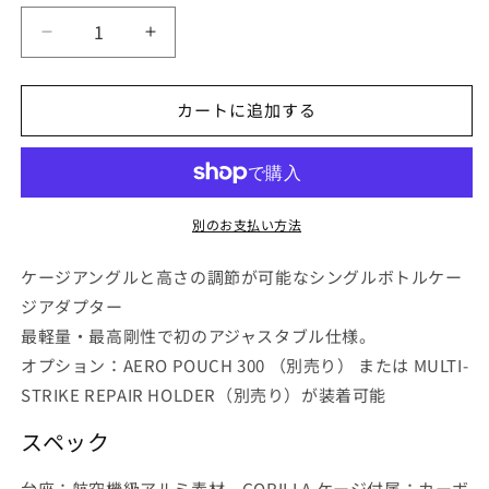
開
く
XLAB
XLAB
DELTA
DELTA
400
400
カートに追加する
-
-
BLACK
BLACK
の
の
数
数
量
量
別のお支払い方法
を
を
減
増
ケージアングルと高さの調節が可能なシングルボトルケー
ら
や
ジアダプター
す
す
最軽量・最高剛性で初のアジャスタブル仕様。
オプション：AERO POUCH 300 （別売り） または MULTI-
STRIKE REPAIR HOLDER（別売り）が装着可能
スペック
台座：航空機級アルミ素材 GORILLA ケージ付属：カーボ