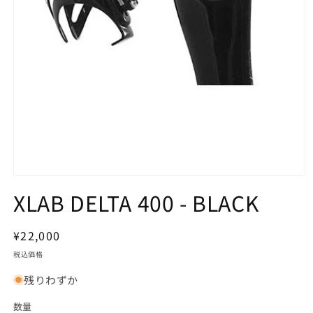
モ
XLAB DELTA 400 - BLACK
ー
ダ
ル
で
通
¥22,000
メ
常
税込価格
デ
価
ィ
残りわずか
ア
格
(1)
を
数量