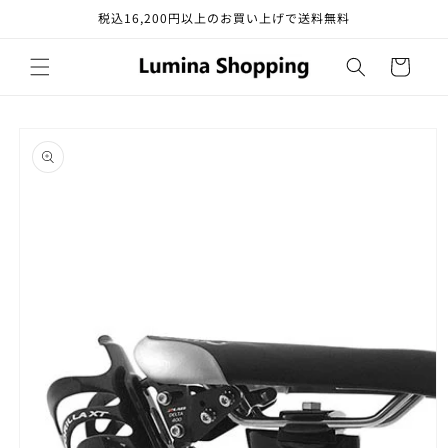
コンテ
税込16,200円以上のお買い上げで送料無料
ンツに
進む
カ
ー
ト
商品情
報にス
キップ