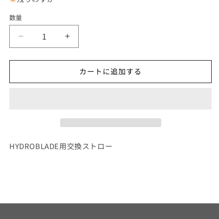
格
開
く
数量
XLAB
XLAB
HYDROBLADE
HYDROBLADE
STRAW
STRAW
カートに追加する
W/SHEATH
W/SHEATH
-
-
CLEAR
CLEAR
の
の
数
数
量
量
を
を
HYDROBLADE用交換ストロー
減
増
ら
や
す
す