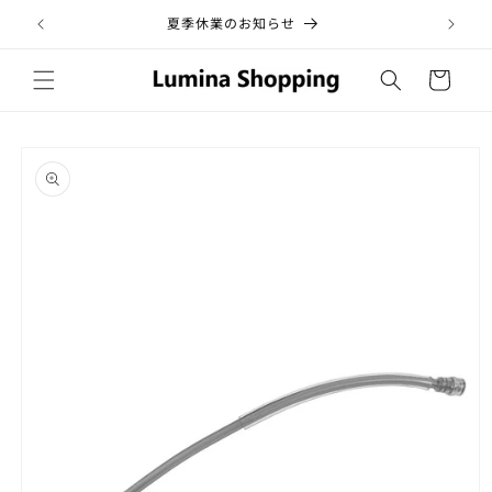
コンテ
ンツに
夏季休業のお知らせ
税
進む
カ
ー
ト
商品情
報にス
キップ