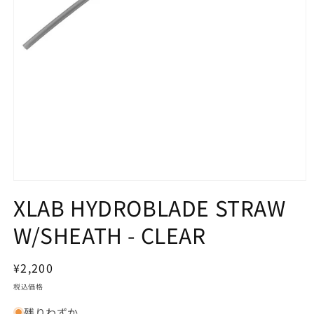
モ
XLAB HYDROBLADE STRAW
ー
ダ
ル
W/SHEATH - CLEAR
で
メ
デ
通
¥2,200
ィ
常
ア
税込価格
(1)
価
を
残りわずか