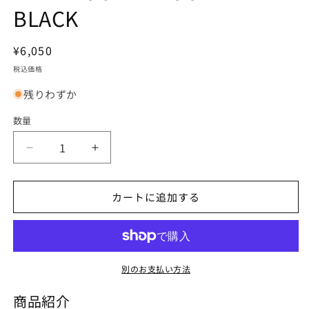
開
BLACK
く
通
¥6,050
常
税込価格
価
残りわずか
格
数量
XLAB
XLAB
ROCKET
ROCKET
POCKET
POCKET
カートに追加する
XL-
XL-
BLACK
BLACK
の
の
数
数
量
量
別のお支払い方法
を
を
減
増
商品紹介