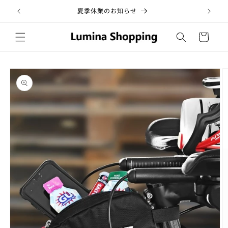
コンテ
ンツに
夏季休業のお知らせ
税
進む
カ
ー
ト
商品情
報にス
キップ