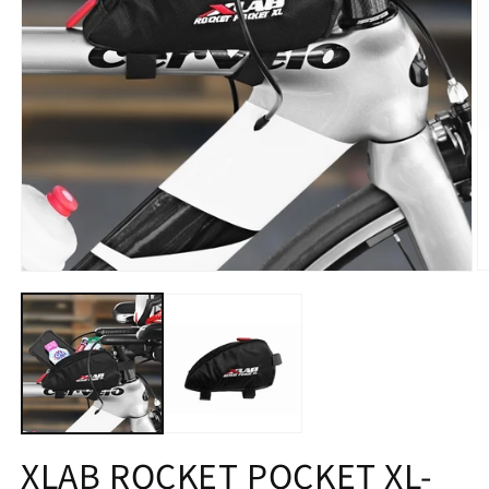
モ
ー
ダ
ル
で
メ
デ
ィ
ア
(2
(1)
XLAB ROCKET POCKET XL-
を