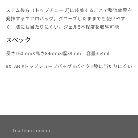
ら
や
す
す
ステム後方（トップチューブ)に装着することで整流効果を
発揮するエアロバッグ。グローブしたままでも使いやす
く、膝にも当たりにくい。ジェル5本程度を収納可能
スペック
長さ160mmX高さ84mmX幅38mm 容量354ml
#XLAB #トップチューブバッグ #バイク #膝に当たりにくい
Triathlon Lumina