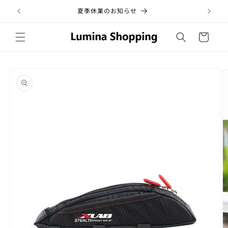
コンテ
ンツに
夏季休業のお知らせ
税
進む
カ
ー
ト
商品情
報にス
キップ