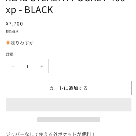
開
xp - BLACK
く
通
¥7,700
常
税込価格
価
残りわずか
格
数量
XLAB
XLAB
STEALTH
STEALTH
POCKET
POCKET
カートに追加する
400
400
xp
xp
-
-
BLACK
BLACK
の
の
数
数
量
量
ジッパーなしで使える外ポケットが便利！
を
を