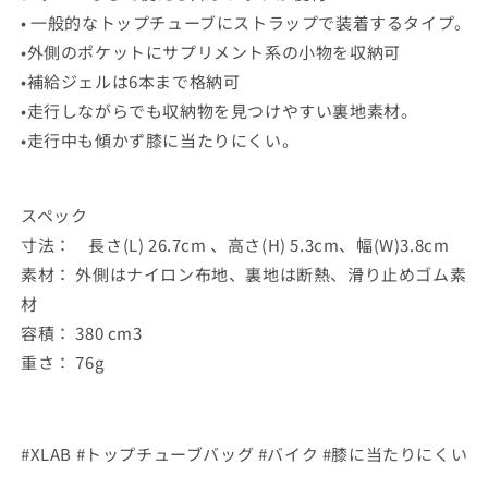
•
一般的なトップチューブにストラップで装着するタイプ。
減
増
•
外側のポケットにサプリメント系の小物を収納可
ら
や
す
す
•
補給ジェルは6本まで格納可
•
走行しながらでも収納物を見つけやすい裏地素材。
•
走行中も傾かず膝に当たりにくい。
スペック
寸法： 長さ(L) 26.7cm 、高さ(H) 5.3cm、幅(W)3.8cm
素材： 外側はナイロン布地、裏地は断熱、滑り止めゴム素
材
容積： 380 cm3
重さ： 76g
#XLAB #トップチューブバッグ #バイク #膝に当たりにくい