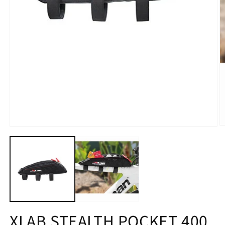
モ
ー
ダ
ル
で
メ
デ
ィ
ア
(2
(1)
XLAB STEALTH POCKET 400
を