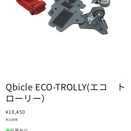
モ
Qbicle ECO-TROLLY(エコ ト
ー
ダ
ル
ローリー）
で
メ
デ
通
¥10,450
ィ
常
ア
税込価格
(1)
価
を
在庫あり