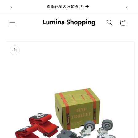
コンテ
ンツに
夏季休業のお知らせ
税
進む
カ
ー
ト
商品情
報にス
キップ