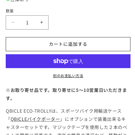
格
開
く
数量
Qbicle
Qbicle
ECO-
ECO-
TROLLY(エ
TROLLY(エ
カートに追加する
コ
コ
ト
ト
ロ
ロ
ー
ー
リ
リ
別のお支払い方法
ー）
ー）
の
の
※お取り寄せ品です。取り寄せに5～10営業日いただきま
数
数
す。
量
量
QBICLE ECO-TROLLYは、スポーツバイク用輸送ケース
を
を
減
増
「
QBICLEバイクポーター
」にオプションで装着出来るキ
ら
や
ャスターセットです。マジックテープを使用した２本のベ
す
す